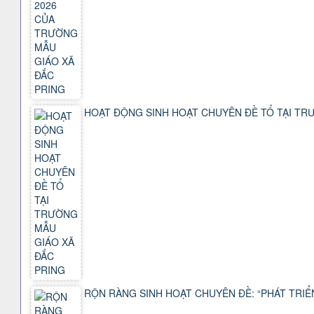
HOẠT ĐỘNG SINH HOẠT CHUYÊN ĐỀ TỔ TẠI TR
RỘN RÀNG SINH HOẠT CHUYÊN ĐỀ: “PHÁT TRI