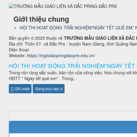
Giới thiệu chung
HỘI THI HOẠT ĐỘNG TRẢI NGHIỆM“NGÀY TẾT QUÊ EM” N
Bản quyền © 2025 thuộc về
TRƯỜNG MẪU GIÁO LIÊN XÃ ĐẮC 
Địa chỉ: Thôn 57- xã Đắc Pre - huyện Nam Giang, tỉnh Quảng Na
Điện thoại:
Website:
https://mglxdacpringdacpre.edu.vn/
HỘI THI HOẠT ĐỘNG TRẢI NGHIỆM“NGÀY TẾT 
Trong rộn ràng sắc xuân, bận rộn của công việc, hòa chung với 
HĐTT " Ngày tết quê em" . Trong...
QR-code
Đang truy cập: 4