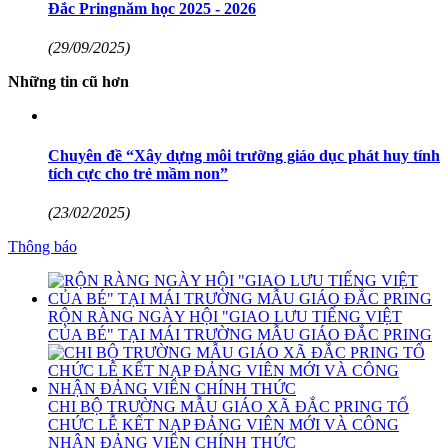
Đắc Pringnăm học 2025 - 2026
(29/09/2025)
Những tin cũ hơn
Chuyên đề “Xây dựng môi trường giáo dục phát huy tính
tích cực cho trẻ mầm non”
(23/02/2025)
Thông báo
RỘN RÀNG NGÀY HỘI "GIAO LƯU TIẾNG VIỆT
CỦA BÉ" TẠI MÁI TRƯỜNG MẪU GIÁO ĐẮC PRING
CHI BỘ TRƯỜNG MẪU GIÁO XÃ ĐẮC PRING TỔ
CHỨC LỄ KẾT NẠP ĐẢNG VIÊN MỚI VÀ CÔNG
NHẬN ĐẢNG VIÊN CHÍNH THỨC