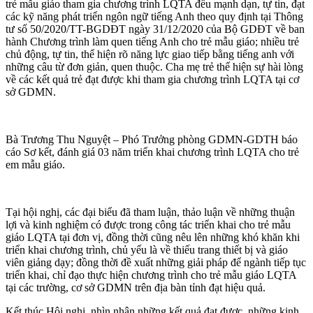
trẻ mẫu giáo tham gia chương trình LQTA đều mạnh dạn, tự tin, đạt
các kỹ năng phát triển ngôn ngữ tiếng Anh theo quy định tại Thông
tư số 50/2020/TT-BGDĐT ngày 31/12/2020 của Bộ GDĐT về ban
hành Chương trình làm quen tiếng Anh cho trẻ mẫu giáo; nhiều trẻ
chủ động, tự tin, thể hiện rõ năng lực giao tiếp bằng tiếng anh với
những câu từ đơn giản, quen thuộc. Cha mẹ trẻ thể hiện sự hài lòng
về các kết quả trẻ đạt được khi tham gia chương trình LQTA tại cơ
sở GDMN.
Bà Trương Thu Nguyệt – Phó Trưởng phòng GDMN-GDTH báo
cáo Sơ kết, đánh giá 03 năm triển khai chương trình LQTA cho trẻ
em mẫu giáo.
Tại hội nghị, các đại biểu đã tham luận, thảo luận về những thuận
lợi và kinh nghiệm có được trong công tác triển khai cho trẻ mẫu
giáo LQTA tại đơn vị, đồng thời cũng nêu lên những khó khăn khi
triển khai chương trình, chủ yếu là về thiếu trang thiết bị và giáo
viên giảng dạy; đồng thời đề xuất những giải pháp để ngành tiếp tục
triển khai, chỉ đạo thực hiện chương trình cho trẻ mẫu giáo LQTA
tại các trường, cơ sở GDMN trên địa bàn tỉnh đạt hiệu quả.
Kết thúc Hội nghị, nhìn nhận những kết quả đạt được, những kinh