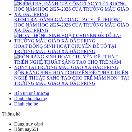
KIỂM TRA, ĐÁNH GIÁ CÔNG TÁC Y TẾ TRƯỜNG
HỌC NĂM HỌC 2025–2026 CỦA TRƯỜNG MẪU GIÁO
XÃ ĐẮC PRING
HOẠT ĐỘNG SINH HOẠT CHUYÊN ĐỀ TỔ TẠI
TRƯỜNG MẪU GIÁO XÃ ĐẮC PRING
RỘN RÀNG SINH HOẠT CHUYÊN ĐỀ: “PHÁT TRIỂN
NGHỆ THUẬT SÁNG TẠO CHO TRẺ MẦM NON” TẠI
TRƯỜNG MẪU GIÁO XÃ ĐẮC PRING
Bản tin nhà trường
Dành cho cha mẹ
Dành cho bé
Thống kê
Đang truy cập
4
Hôm nay
651