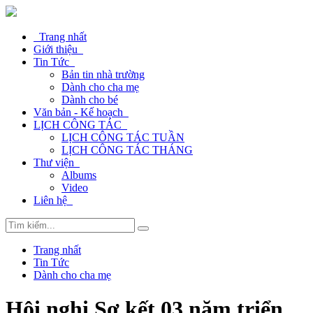
Trang nhất
Giới thiệu
Tin Tức
Bản tin nhà trường
Dành cho cha mẹ
Dành cho bé
Văn bản - Kế hoạch
LỊCH CÔNG TÁC
LỊCH CÔNG TÁC TUẦN
LỊCH CÔNG TÁC THÁNG
Thư viện
Albums
Video
Liên hệ
Trang nhất
Tin Tức
Dành cho cha mẹ
Hội nghị Sơ kết 03 năm triển