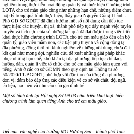
nghiệm trong thực tiễn hoạt động quản lý và thực hiện Chương trình
LQTA cho trẻ mẫu giáo cũng như những hạn chế, những điểm chưa
hợp lý trong quá trình thực hiện, thầy giáo Nguyễn Công Thành -
Phó GĐ Sở GDĐT đã định hướng một số nội dung cần tiếp tục
thực hiện: các huyện, thị xã, thành phố tiếp tục đẩy mạnh việc tuyên
truyền và tích cực chia sẻ những kết quả đã đạt được trong việc triển
khai thực hiện chương trình LQTA cho trẻ em mẫu giáo đến cán bộ
quản lý, giáo viên mầm non, các bậc phụ huynh và cộng đồng tại
địa phương, đồng thời rút kinh nghiệm về những nội dung chưa đạt
kết quả như mong đợi, nghiên cứu đề xuất những giải pháp khắc
phục những hạn chế, khó khăn tại địa phương; tiếp tục chỉ đạo,
hướng dẫn, quản lí việc tổ chức cho trẻ em mẫu giáo làm quen với
tiếng Anh ở các cơ sở GDMN theo quy định tại Thông tư số
50/2020/TT-BGDĐT, phù hợp với đặc thù của từng địa phương,
đơn vị; đảm bảo đáp ứng các điều kiện về cơ sở vật chất, đội ngũ,
tài liệu, học liệu và nhu cầu của gia đình trẻ.
Một số hình ảnh tại Hội nghị Sơ kết 03 năm triển khai thực hiện
chương trình làm quen tiếng Anh cho trẻ em mẫu giáo.
Tiết mục văn nghệ của trường MG Hương Sen – thành phố Tam