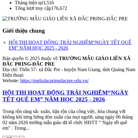
Tháng hiện tại
3,516
Tổng lượt truy cập
176,672
Giới thiệu chung
HỘI THI HOẠT ĐỘNG TRẢI NGHIỆM“NGÀY TẾT QUÊ
EM” NĂM HỌC 2025 - 2026
Bản quyền © 2025 thuộc về
TRƯỜNG MẪU GIÁO LIÊN XÃ
ĐẮC PRING-ĐẮC PRE
Địa chỉ: Thôn 57- xã Đắc Pre - huyện Nam Giang, tỉnh Quảng Nam
Điện thoại:
Website:
https://mglxdacpringdacpre.edu.vn/
HỘI THI HOẠT ĐỘNG TRẢI NGHIỆM“NGÀY
TẾT QUÊ EM” NĂM HỌC 2025 - 2026
Trong rộn ràng sắc xuân, bận rộn của công việc, hòa chung với
không khí tưng bừng đón xuân của mọi người, sáng ngày 06 tháng
02 năm 2026 trường mẫu giáo đã tổ chức HĐTT " Ngày tết quê
em" . Trong...