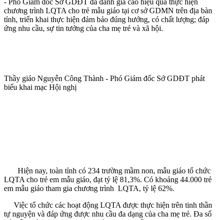
- Phó Giám đốc Sở GDĐT đã đánh giá cao hiệu quả thực hiện
chương trình LQTA cho trẻ mẫu giáo tại cơ sở GDMN trên địa bàn
tỉnh, triển khai thực hiện đảm bảo đúng hướng, có chất lượng; đáp
ứng nhu cầu, sự tin tưởng của cha mẹ trẻ và xã hội.
Thầy giáo Nguyễn Công Thành - Phó Giám đốc Sở GDĐT phát
biểu khai mạc Hội nghị
Hiện nay, toàn tỉnh có 234 trường mầm non, mẫu giáo tổ chức
LQTA cho trẻ em mẫu giáo, đạt tỷ lệ 81,3%. Có khoảng 44.000 trẻ
em mẫu giáo tham gia chương trình LQTA, tỷ lệ 62%.
Việc tổ chức các hoạt động LQTA được thực hiện trên tinh thần
tự nguyện và đáp ứng được nhu cầu đa dạng của cha mẹ trẻ. Đa số